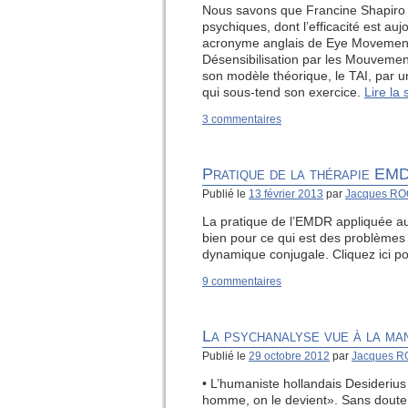
Nous savons que Francine Shapiro 
psychiques, dont l’efficacité est 
acronyme anglais de Eye Movement 
Désensibilisation par les Mouvements
son modèle théorique, le TAI, par 
qui sous-tend son exercice.
Lire la 
3 commentaires
Pratique de la thérapie EM
Publié le
13 février 2013
par
Jacques R
La pratique de l’EMDR appliquée au
bien pour ce qui est des problèmes
dynamique conjugale. Cliquez ici po
9 commentaires
La psychanalyse vue à la ma
Publié le
29 octobre 2012
par
Jacques 
• L’humaniste hollandais Desideriu
homme, on le devient». Sans doute ma