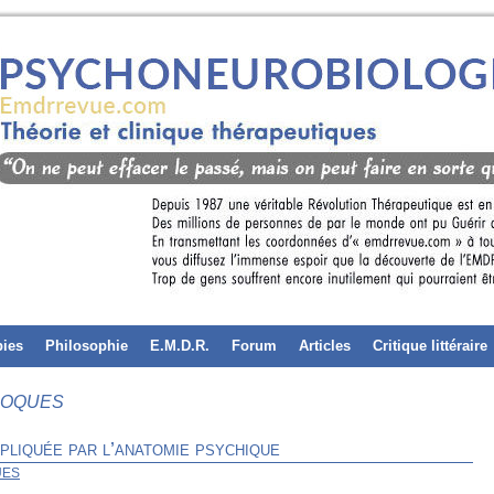
pies
Philosophie
E.M.D.R.
Forum
Articles
Critique littéraire
 ROQUES
liquée par l’anatomie psychique
UES