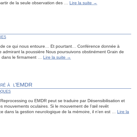
partir de la seule observation des …
Lire la suite
→
UES
é de ce qui nous entoure… Et pourtant… Conférence donnée à
e admirant la poussière Nous poursuivons obstinément Grain de
te dans le firmament …
Lire la suite
→
acré à l'EMDR
OQUES
Reprocessing ou EMDR peut se traduire par Désensibilisation et
 les mouvements oculaires. Si le mouvement de l’œil revêt
e dans la gestion neurologique de la mémoire, il n’en est …
Lire la