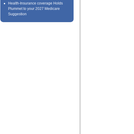
Health-Insurance coverage Holds
Plummet to your 2027 Medicare
Suggestion