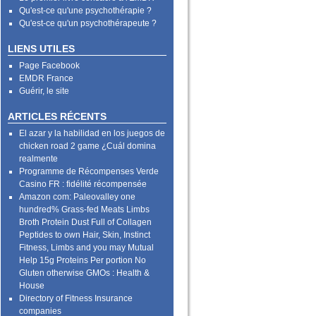
Qu'est-ce qu'une psychothérapie ?
Qu'est-ce qu'un psychothérapeute ?
LIENS UTILES
Page Facebook
EMDR France
Guérir, le site
ARTICLES RÉCENTS
El azar y la habilidad en los juegos de
chicken road 2 game ¿Cuál domina
realmente
Programme de Récompenses Verde
Casino FR : fidélité récompensée
Amazon com: Paleovalley one
hundred% Grass-fed Meats Limbs
Broth Protein Dust Full of Collagen
Peptides to own Hair, Skin, Instinct
Fitness, Limbs and you may Mutual
Help 15g Proteins Per portion No
Gluten otherwise GMOs : Health &
House
Directory of Fitness Insurance
companies