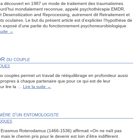
a découvert en 1987 un mode de traitement des traumatismes
aujourd’hui mondialement reconnue, appelé psychothérapie EMDR,
Desensitization and Reprocessing, autrement dit Retraitement et
 oculaires. Le but du présent article est d’expliciter l’hypothèse de
un exposé d’une partie du fonctionnement psychoneurobiologique
suite
→
DR du couple
OQUES
x couples permet un travail de rééquilibrage en profondeur aussi
 propres à chaque partenaire que pour ce qui est de leur
ur lire la …
Lire la suite
→
nière d’un entomologiste
ROQUES
s Erasmus Roterodamus (1466-1536) affirmait «On ne naît pas
is le chemin pris pour le devenir est loin d’être indifférent.