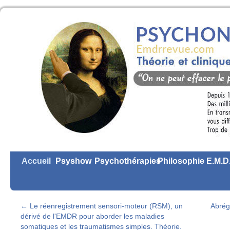
Accueil
Psyshow
Psychothérapies
Philosophie
E.M.D
←
Le réenregistrement sensori-moteur (RSM), un
Abrég
dérivé de l'EMDR pour aborder les maladies
somatiques et les traumatismes simples. Théorie.