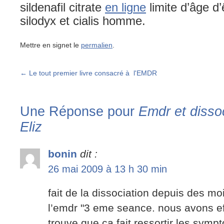
sildenafil citrate
en ligne
limite d’âge d’
silodyx et cialis homme.
Mettre en signet le
permalien
.
←
Le tout premier livre consacré à l'EMDR
Une Réponse pour
Emdr et dissoc
Eliz
bonin
dit :
26 mai 2009 à 13 h 30 min
fait de la dissociation depuis des mo
l’emdr "3 eme seance. nous avons e
trouve que ca fait ressortir les sympt