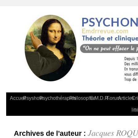
Accueil
Psyshow
Psychothérapies
Philosophie
E.M.D.R.
Forum
Articles
Cri
lit
Jacques ROQ
Archives de l’auteur :