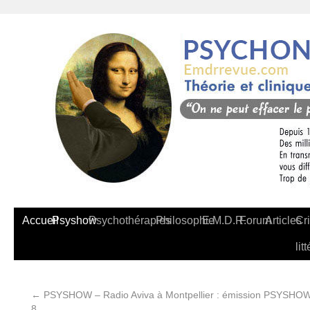
Accueil
Psyshow
Psychothérapies
Philosophie
E.M.D.R.
Forum
Articles
Cri
lit
←
PSYSHOW – Radio Aviva à Montpellier : émission
PSYSHOW –
8